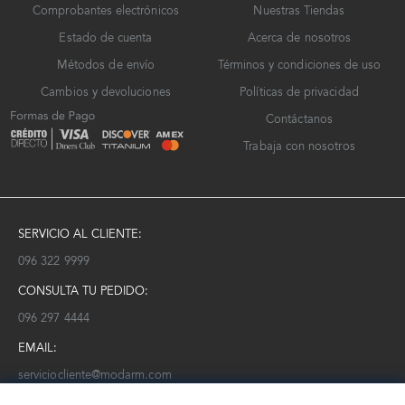
Comprobantes electrónicos
Nuestras Tiendas
Estado de cuenta
Acerca de nosotros
Métodos de envío
Términos y condiciones de uso
Cambios y devoluciones
Políticas de privacidad
Contáctanos
Trabaja con nosotros
SERVICIO AL CLIENTE:
096 322 9999
CONSULTA TU PEDIDO:
096 297 4444
EMAIL:
serviciocliente@modarm.com
NEWSLETTER: