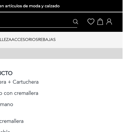
LLEZA
ACCESORIOS
REBAJAS
UCTO
era + Cartuchera
 con cremallera
 mano
remallera