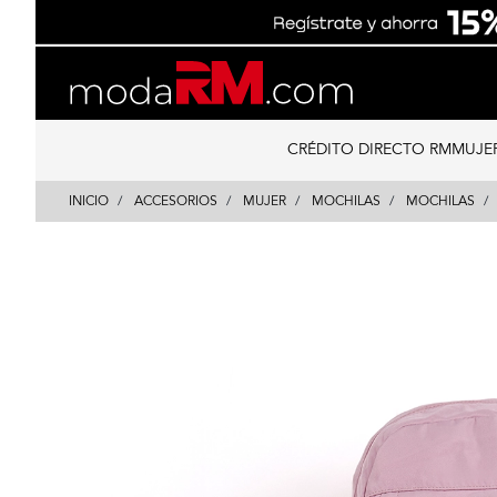
Skip
Skip
to
to
content
navigation
CRÉDITO DIRECTO RM
MUJE
INICIO
ACCESORIOS
MUJER
MOCHILAS
MOCHILAS