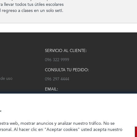
 llevar todos tus útiles escolares
regreso a clases en un solo set!.
SERVICIO AL CLIENTE:
096 322 9999
CONSULTA TU PEDIDO:
 de uso
096 297 4444
EMAIL:
serviciocliente@modarm.com
r
estra web, mostrar anuncios y analizar nuestro tráfico. No se
ersonal. Al hacer clic en "Aceptar cookies" usted acepta nuestro
© 2023 TIENDEC S.A | Todos los derechos reservados