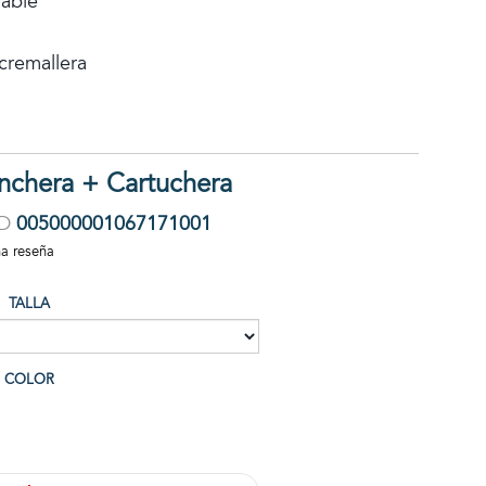
able
remallera
nchera + Cartuchera
ID
005000001067171001
na reseña
TALLA
COLOR