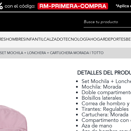
RES
HOMBRES
INFANTIL
CALZADO
TECNOLOGÍA
HOGAR
DEPORTES
BE
SET MOCHILA + LONCHERA + CARTUCHERA MORADA | TOTTO
DETALLES DEL PROD
Set Mochila + Lonch
Mochila: Morada
Doble compartimento
Bolsillos laterales
Correa de hombro y
Tirantes: Regulables
Cartuchera: Morada
Compartimento con c
Aza de mano