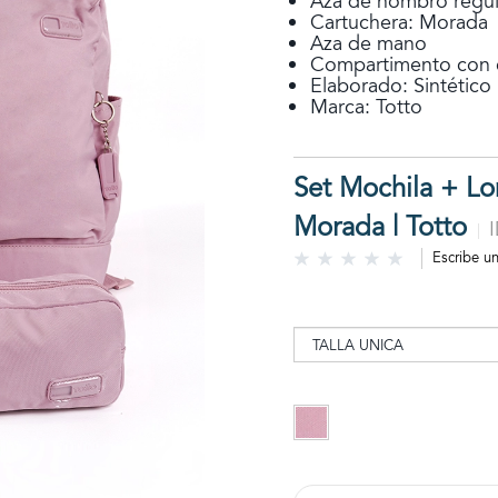
Aza de hombro regul
Cartuchera: Morada
Aza de mano
Compartimento con c
Elaborado: Sintético
Marca: Totto
Set Mochila + Lo
Morada | Totto
Escribe u