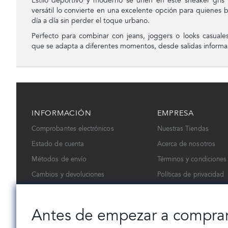
Estilo deportivo y moderno se unen en este sneaker gris
versátil lo convierte en una excelente opción para quienes
día a día sin perder el toque urbano.
Perfecto para combinar con jeans, joggers o looks casuale
que se adapta a diferentes momentos, desde salidas informale
INFORMACIÓN
EMPRESA
Comprobantes electrónicos
Nuestras Tiendas
Estado de cuenta
Acerca de nosotros
Métodos de envío
Términos y condiciones
Cambios y devoluciones
Políticas de privacidad
Contáctanos
Trabaja con nosotros
Antes de empezar a compra