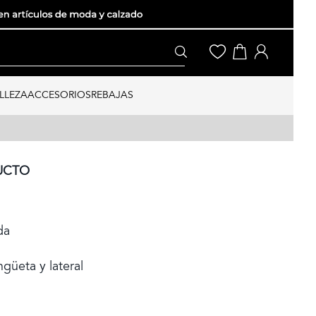
LLEZA
ACCESORIOS
REBAJAS
UCTO
da
güeta y lateral