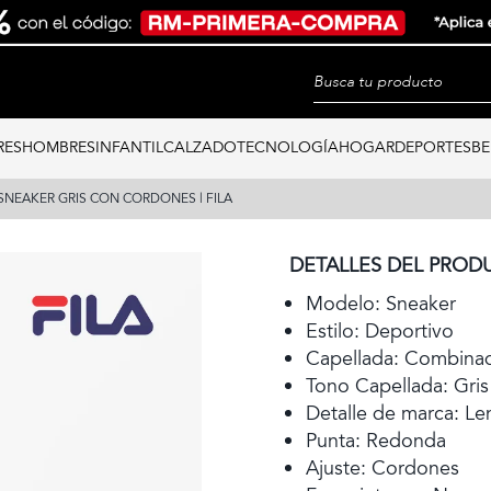
RES
HOMBRES
INFANTIL
CALZADO
TECNOLOGÍA
HOGAR
DEPORTES
BE
SNEAKER GRIS CON CORDONES | FILA
DETALLES DEL PROD
Modelo: Sneaker
Estilo: Deportivo
Capellada: Combina
Tono Capellada: Gris
Detalle de marca: Len
Punta: Redonda
Ajuste: Cordones