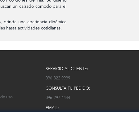
 con cordones de Fila. Su diseño
 buscan un calzado cómodo para el
s, brinda una apariencia dinámica
s hasta actividades cotidianas.
SERVICIO AL CLIENTE:
096 322 9999
CONSULTA TU PEDIDO:
 de uso
096 297 4444
EMAIL:
serviciocliente@modarm.com
r