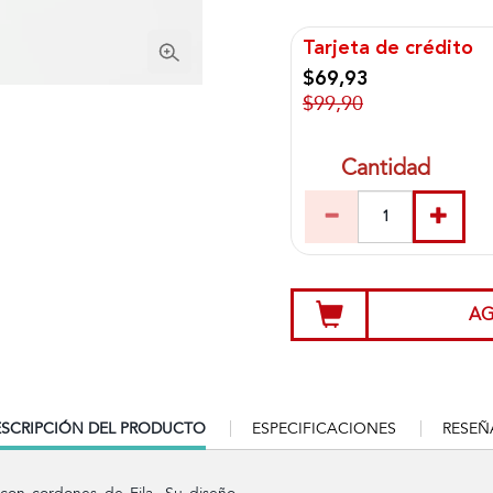
Tarjeta de crédito
$69,93
$99,90
Cantidad
AG
RRENT
SCRIPCIÓN DEL PRODUCTO
ESPECIFICACIONES
RESEÑ
B: