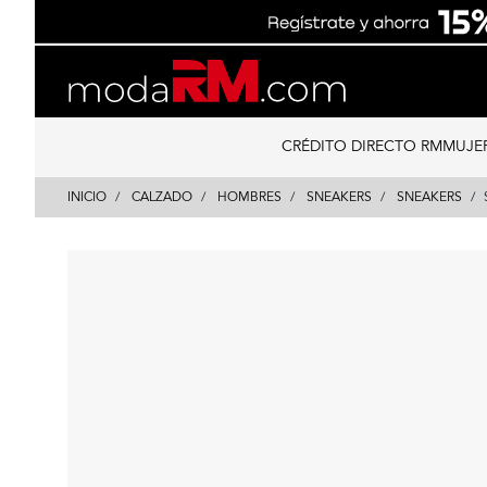
Skip
Skip
to
to
content
navigation
CRÉDITO DIRECTO RM
MUJE
INICIO
CALZADO
HOMBRES
SNEAKERS
SNEAKERS