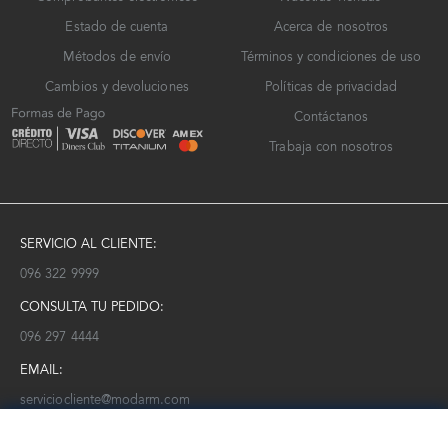
Estado de cuenta
Acerca de nosotros
Métodos de envío
Términos y condiciones de uso
Cambios y devoluciones
Políticas de privacidad
Contáctanos
Trabaja con nosotros
SERVICIO AL CLIENTE:
096 322 9999
CONSULTA TU PEDIDO:
096 297 4444
EMAIL:
serviciocliente@modarm.com
NEWSLETTER: