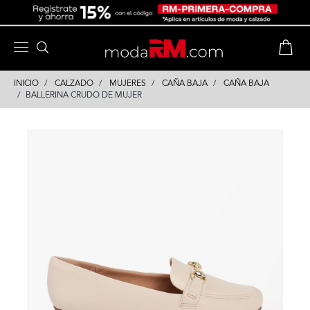
Skip
Skip
to
to
content
navigation
INICIO
CALZADO
MUJERES
CAÑA BAJA
CAÑA BAJA
BALLERINA CRUDO DE MUJER