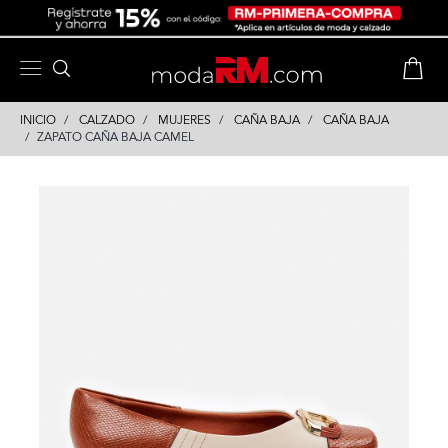
Skip
Skip
to
to
content
navigation
INICIO
CALZADO
MUJERES
CAÑA BAJA
CAÑA BAJA
ZAPATO CAÑA BAJA CAMEL