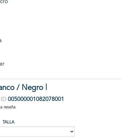
lcro
a
er
anco / Negro |
ID
005000001082078001
na reseña
TALLA