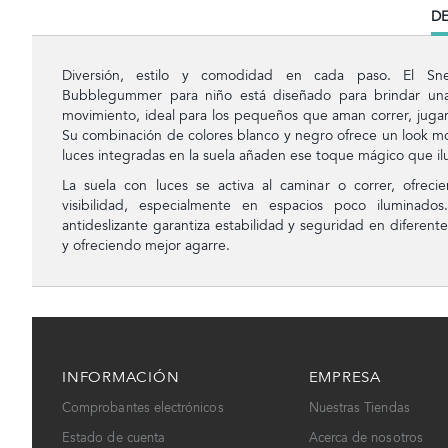
CU
DE
TA
Diversión, estilo y comodidad en cada paso. El Sn
Bubblegummer para niño está diseñado para brindar una 
movimiento, ideal para los pequeños que aman correr, jugar
Su combinación de colores blanco y negro ofrece un look mod
luces integradas en la suela añaden ese toque mágico que il
La suela con luces se activa al caminar o correr, ofreci
visibilidad, especialmente en espacios poco iluminad
antideslizante garantiza estabilidad y seguridad en diferente
y ofreciendo mejor agarre.
INFORMACIÓN
EMPRESA
Comprobantes electrónicos
Nuestras Tiendas
Estado de cuenta
Acerca de nosotros