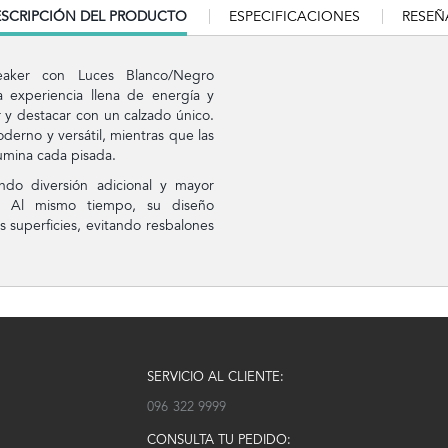
RRENT
SCRIPCIÓN DEL PRODUCTO
ESPECIFICACIONES
RESEÑ
B:
eaker con Luces Blanco/Negro
experiencia llena de energía y
 y destacar con un calzado único.
erno y versátil, mientras que las
umina cada pisada.
endo diversión adicional y mayor
os. Al mismo tiempo, su diseño
s superficies, evitando resbalones
SERVICIO AL CLIENTE:
096 322 9999
CONSULTA TU PEDIDO: