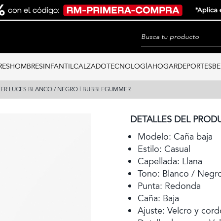
RES
HOMBRES
INFANTIL
CALZADO
TECNOLOGÍA
HOGAR
DEPORTES
BE
ER LUCES BLANCO / NEGRO | BUBBLEGUMMER
DETALLES DEL PROD
Modelo: Caña baja
Estilo: Casual
Capellada: Llana
Tono: Blanco / Negr
Punta: Redonda
Caña: Baja
Ajuste: Velcro y cor