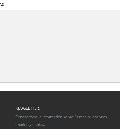
AS
NEWSLETTER:
Conoce toda la información sobre últimas colecciones,
eventos y ofertas.