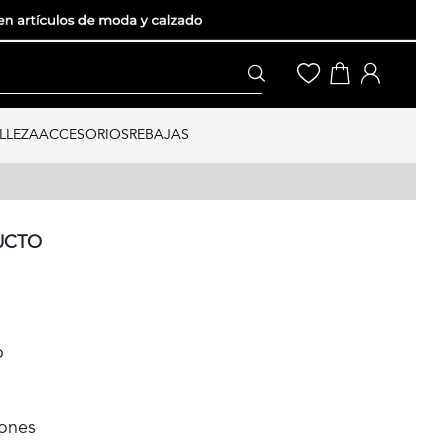
LLEZA
ACCESORIOS
REBAJAS
UCTO
o
dones