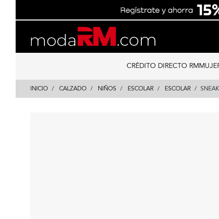
Skip
Skip
to
to
content
navigation
CRÉDITO DIRECTO RM
MUJE
INICIO
CALZADO
NIÑOS
ESCOLAR
ESCOLAR
SNEAK