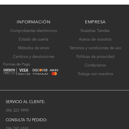
INFORMACIÓN
EMPRESA
Comprobantes electrónicos
Nuestras Tiendas
Estado de cuenta
Acerca de nosotros
Métodos de envío
Términos y condiciones de uso
Cambios y devoluciones
Políticas de privacidad
Contáctanos
Trabaja con nosotros
SERVICIO AL CLIENTE:
096 322 9999
CONSULTA TU PEDIDO:
096 297 4444