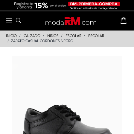
Skip
Skip
to
to
content
navigation
INICIO
CALZADO
NIÑOS
ESCOLAR
ESCOLAR
ZAPATO CASUAL CORDONES NEGRO