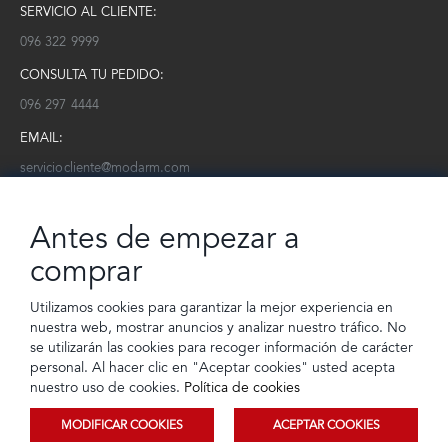
SERVICIO AL CLIENTE:
096 322 9999
CONSULTA TU PEDIDO:
096 297 4444
EMAIL:
serviciocliente@modarm.com
NEWSLETTER:
Antes de empezar a
Conoce toda la información sobre últimas colecciones, eventos y
ofertas.
comprar
Subscríbete a nuestro newsletter
Utilizamos cookies para garantizar la mejor experiencia en
nuestra web, mostrar anuncios y analizar nuestro tráfico. No
SUSCRIBIRSE
se utilizarán las cookies para recoger información de carácter
personal. Al hacer clic en "Aceptar cookies" usted acepta
nuestro uso de cookies.
Política de cookies
MODIFICAR COOKIES
ACEPTAR COOKIES
© 2023 TIENDEC S.A | Todos los derechos reservados