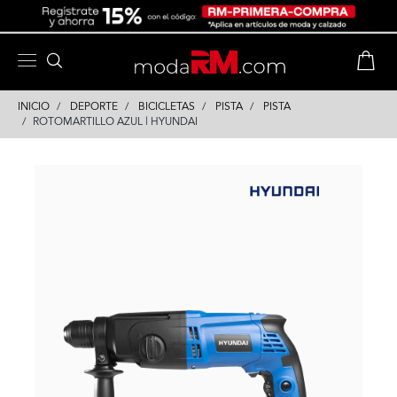
Skip
Skip
to
to
content
navigation
INICIO
DEPORTE
BICICLETAS
PISTA
PISTA
ROTOMARTILLO AZUL | HYUNDAI