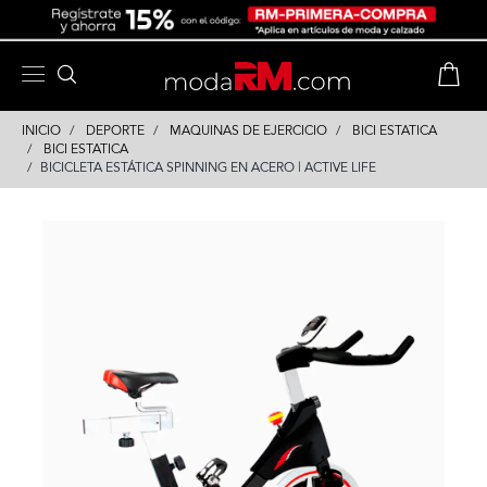
Skip
Skip
to
to
content
navigation
INICIO
DEPORTE
MAQUINAS DE EJERCICIO
BICI ESTATICA
BICI ESTATICA
BICICLETA ESTÁTICA SPINNING EN ACERO | ACTIVE LIFE