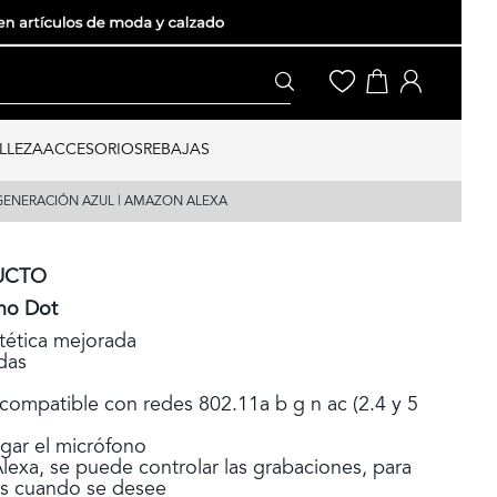
LLEZA
ACCESORIOS
REBAJAS
GENERACIÓN AZUL | AMAZON ALEXA
UCTO
cho Dot
tética mejorada
das
compatible con redes 802.11a b g n ac (2.4 y 5
agar el micrófono
Alexa, se puede controlar las grabaciones, para
las cuando se desee