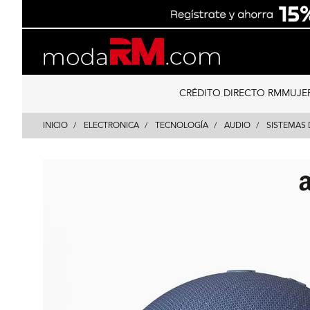
Skip
Skip
to
to
content
navigation
CRÉDITO DIRECTO RM
MUJE
INICIO
ELECTRONICA
TECNOLOGÍA
AUDIO
SISTEMAS 