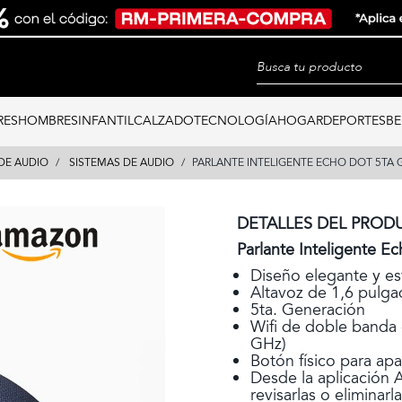
RES
HOMBRES
INFANTIL
CALZADO
TECNOLOGÍA
HOGAR
DEPORTES
BE
DE AUDIO
SISTEMAS DE AUDIO
PARLANTE INTELIGENTE ECHO DOT 5TA 
DETALLES DEL PROD
Parlante Inteligente E
Diseño elegante y es
Altavoz de 1,6 pulga
5ta. Generación
Wifi de doble banda 
GHz)
Botón físico para ap
Desde la aplicación 
revisarlas o eliminar