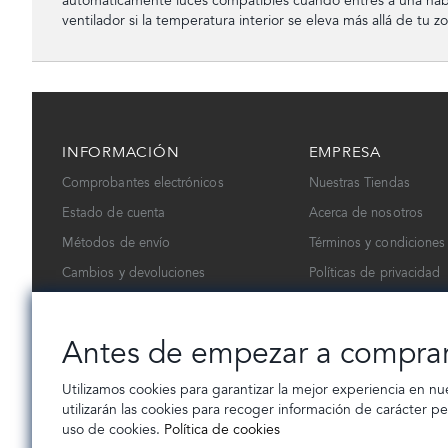
automáticamente luces compatibles cuando entres a una hab
ventilador si la temperatura interior se eleva más allá de tu z
INFORMACIÓN
EMPRESA
Comprobantes electrónicos
Nuestras Tiendas
Estado de cuenta
Acerca de nosotros
Métodos de envío
Términos y condiciones
Cambios y devoluciones
Políticas de privacidad
Contáctanos
Trabaja con nosotros
Antes de empezar a compra
Utilizamos cookies para garantizar la mejor experiencia en nu
utilizarán las cookies para recoger información de carácter p
uso de cookies.
Política de cookies