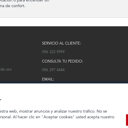
itación o para encender un
ona de confort.
SERVICIO AL CLIENTE:
096 322 9999
CONSULTA TU PEDIDO:
 de uso
096 297 4444
EMAIL:
serviciocliente@modarm.com
r
estra web, mostrar anuncios y analizar nuestro tráfico. No se
ersonal. Al hacer clic en "Aceptar cookies" usted acepta nuestro
© 2023 TIENDEC S.A | Todos los derechos reservados