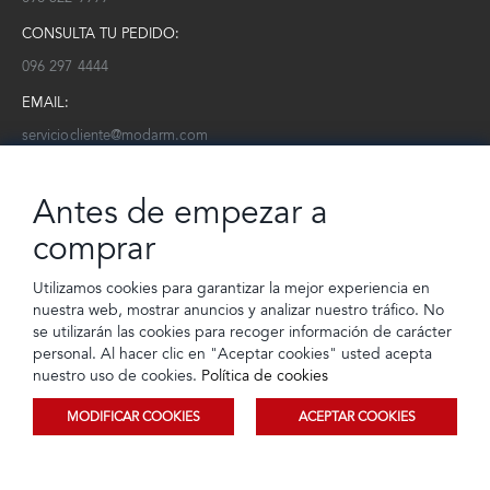
CONSULTA TU PEDIDO:
096 297 4444
EMAIL:
serviciocliente@modarm.com
NEWSLETTER:
Antes de empezar a
Conoce toda la información sobre últimas colecciones, eventos y
ofertas.
comprar
Subscríbete a nuestro newsletter
Utilizamos cookies para garantizar la mejor experiencia en
nuestra web, mostrar anuncios y analizar nuestro tráfico. No
SUSCRIBIRSE
se utilizarán las cookies para recoger información de carácter
personal. Al hacer clic en "Aceptar cookies" usted acepta
nuestro uso de cookies.
Política de cookies
MODIFICAR COOKIES
ACEPTAR COOKIES
© 2023 TIENDEC S.A | Todos los derechos reservados