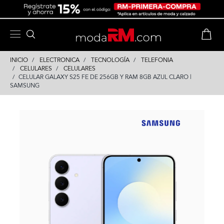
Skip
Skip
to
to
content
navigation
INICIO
ELECTRONICA
TECNOLOGÍA
TELEFONIA
CELULARES
CELULARES
CELULAR GALAXY S25 FE DE 256GB Y RAM 8GB AZUL CLARO |
SAMSUNG