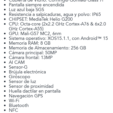
Cubierta de Vidrio: Corning® Gorilla® Glass 7i
Pantalla siempre encendida
Luz azul baja SGS
Resistencia a salpicaduras, agua y polvo: IP65
CHIPSET: MediaTek Helio G200
CPU: Octa-core (2x2.2 GHz Cortex-A76 & 6x2.0
GHz Cortex-A55)
GPU: Mali-G57 MC2, 6nm
Sistema operativo: XOS15.1.1, con Android™ 15
Memoria RAM: 8 GB
Memoria de Almacenamiento: 256 GB
Cámara principal: 50MP
Cámara frontal: 13MP
AI CAM
Sensor-G
Brújula electrónica
Giróscopo
Sensor de luz
Sensor de proximidad
Huella dactilar en pantalla
Navegación GPS
Wi-Fi
Bluetooth
NFC