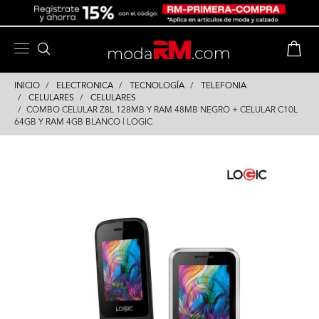
Skip
Skip
to
to
content
navigation
INICIO
ELECTRONICA
TECNOLOGÍA
TELEFONIA
CELULARES
CELULARES
COMBO CELULAR Z8L 128MB Y RAM 48MB NEGRO + CELULAR C10L
64GB Y RAM 4GB BLANCO | LOGIC