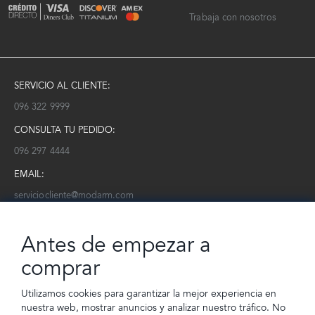
Trabaja con nosotros
SERVICIO AL CLIENTE:
096 322 9999
CONSULTA TU PEDIDO:
096 297 4444
EMAIL:
serviciocliente@modarm.com
NEWSLETTER:
Antes de empezar a
Conoce toda la información sobre últimas colecciones, eventos y
ofertas.
comprar
Subscríbete a nuestro newsletter
Utilizamos cookies para garantizar la mejor experiencia en
nuestra web, mostrar anuncios y analizar nuestro tráfico. No
SUSCRIBIRSE