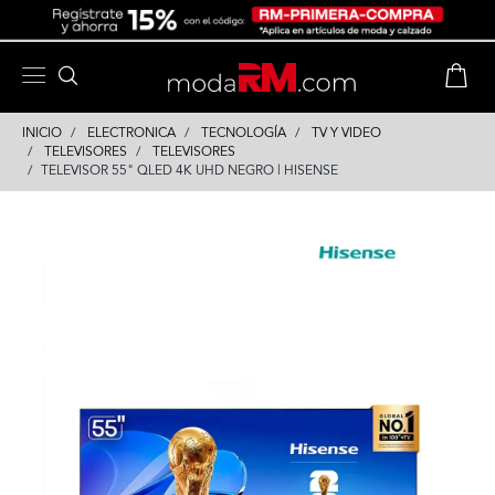
Skip
Skip
to
to
content
navigation
INICIO
ELECTRONICA
TECNOLOGÍA
TV Y VIDEO
TELEVISORES
TELEVISORES
TELEVISOR 55" QLED 4K UHD NEGRO | HISENSE