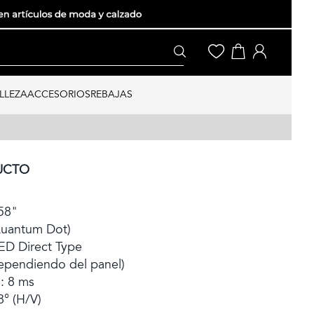
LLEZA
ACCESORIOS
REBAJAS
UCTO
58"
Quantum Dot)
ED Direct Type
dependiendo del panel)
: 8 ms
8° (H/V)