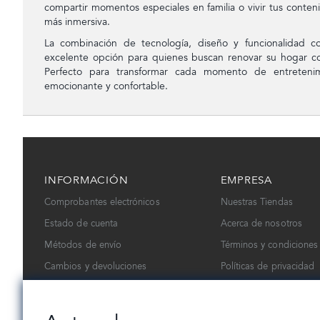
compartir momentos especiales en familia o vivir tus conten
más inmersiva.
La combinación de tecnología, diseño y funcionalidad co
excelente opción para quienes buscan renovar su hogar c
Perfecto para transformar cada momento de entreteni
emocionante y confortable.
INFORMACIÓN
EMPRESA
Comprobantes electrónicos
Nuestras Tiendas
Estado de cuenta
Acerca de nosotros
Métodos de envío
Términos y condiciones
Cambios y devoluciones
Políticas de privacidad
Contáctanos
Trabaja con nosotros