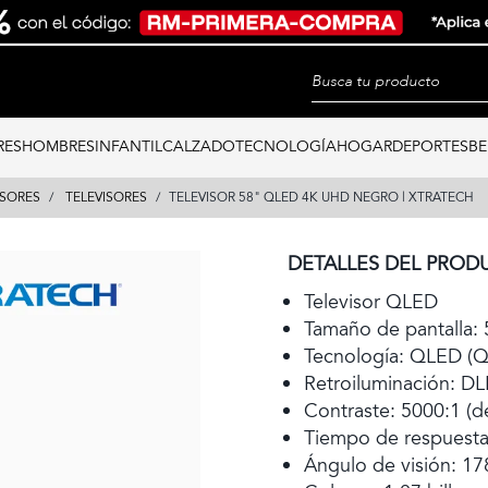
RES
HOMBRES
INFANTIL
CALZADO
TECNOLOGÍA
HOGAR
DEPORTES
BE
ISORES
TELEVISORES
TELEVISOR 58" QLED 4K UHD NEGRO | XTRATECH
DETALLES DEL PROD
Televisor QLED
Tamaño de pantalla: 
Tecnología: QLED (
Retroiluminación: DL
Contraste: 5000:1 (
Tiempo de respuesta
Ángulo de visión: 17