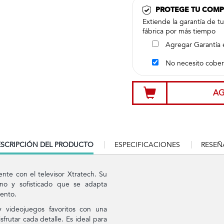
PROTEGE TU COM
Extiende la garantía de t
fábrica por más tiempo
Agregar Garantía 
No necesito cober
AG
RRENT
SCRIPCIÓN DEL PRODUCTO
ESPECIFICACIONES
RESEÑ
B:
nte con el televisor Xtratech. Su
no y sofisticado que se adapta
iento.
y videojuegos favoritos con una
frutar cada detalle. Es ideal para