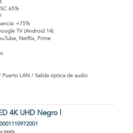
s
TSC 65%
²
nancia: =75%
Google TV (Android 14)
uTube, Netflix, Prime
do
 Puerto LAN / Salida óptica de audio
LED 4K UHD Negro |
0001110972001
na reseña