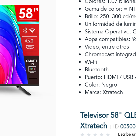
Colores: 1.07 billone
Gama de color: = N
Brillo: 250–300 cd/m
Uniformidad de lumi
Sistema Operativo: 
Apps compatibles: Yo
Video, entre otros
Chromecast integra
Wi-Fi
Bluetooth
Puerto: HDMI / USB /
Color: Negro
Marca: Xtratech
Televisor 58" Q
Xtratech
ID
00500
Escribe u