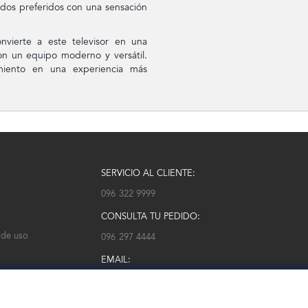
idos preferidos con una sensación
nvierte a este televisor en una
on un equipo moderno y versátil.
miento en una experiencia más
SERVICIO AL CLIENTE:
096 322 9999
CONSULTA TU PEDIDO:
 de uso
096 297 4444
EMAIL:
serviciocliente@modarm.com