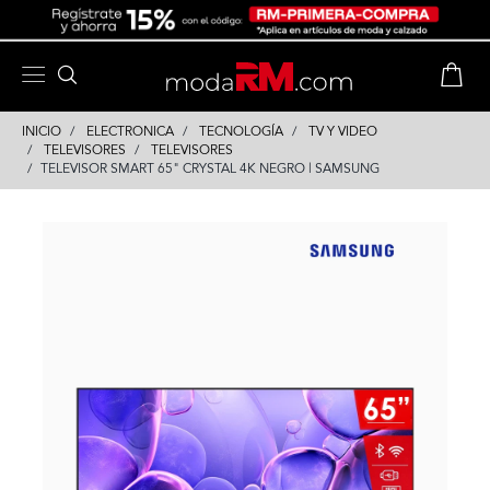
Skip
Skip
to
to
content
navigation
INICIO
ELECTRONICA
TECNOLOGÍA
TV Y VIDEO
TELEVISORES
TELEVISORES
TELEVISOR SMART 65" CRYSTAL 4K NEGRO | SAMSUNG