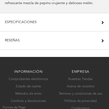
refrescante mezcla de pepino crujiente y delicioso melón.
ESPECIFICACIONES
RESEÑAS
INFORMACIÓN
EMPRESA
Comprobantes electrónicos
Nuestras Tiendas
Estado de cuenta
Acerca de nosotros
Métodos de envío
Términos y condiciones de uso
Cambios y devoluciones
Políticas de privacidad
Contáctanos