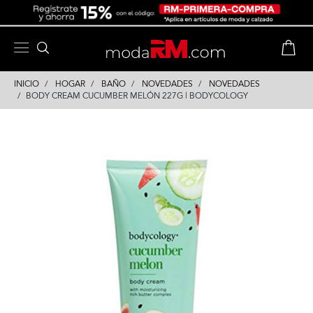
Skip
Skip
to
to
content
navigation
INICIO
HOGAR
BAÑO
NOVEDADES
NOVEDADES
BODY CREAM CUCUMBER MELÓN 227G | BODYCOLOGY