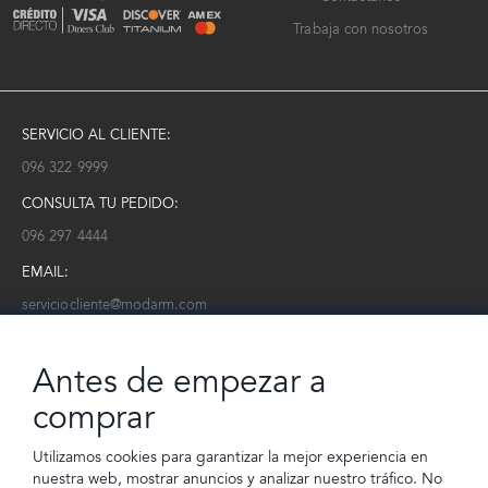
Trabaja con nosotros
SERVICIO AL CLIENTE:
096 322 9999
CONSULTA TU PEDIDO:
096 297 4444
EMAIL:
serviciocliente@modarm.com
NEWSLETTER:
Antes de empezar a
Conoce toda la información sobre últimas colecciones, eventos y
ofertas.
comprar
Subscríbete a nuestro newsletter
Utilizamos cookies para garantizar la mejor experiencia en
nuestra web, mostrar anuncios y analizar nuestro tráfico. No
SUSCRIBIRSE