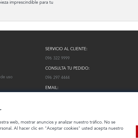
ieza imprescindible para tu
SERVICIO AL CLIENTE:
096 322 9999
CONSULTA TU PEDIDO:
 de uso
096 297 4444
EMAIL:
serviciocliente@modarm.com
r
estra web, mostrar anuncios y analizar nuestro tráfico. No se
ersonal. Al hacer clic en "Aceptar cookies" usted acepta nuestro
© 2023 TIENDEC S.A | Todos los derechos reservados