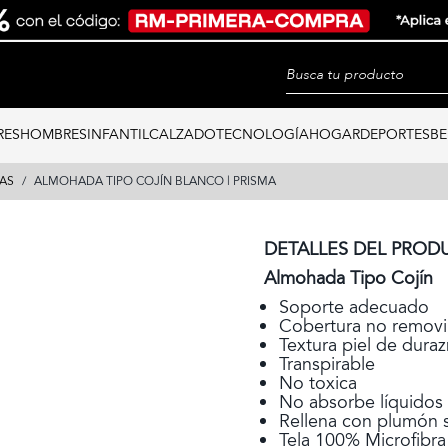
RES
HOMBRES
INFANTIL
CALZADO
TECNOLOGÍA
HOGAR
DEPORTES
BE
AS
ALMOHADA TIPO COJÍN BLANCO | PRISMA
DETALLES DEL PROD
Almohada Tipo Cojín
Soporte adecuado
Cobertura no removi
Textura piel de dura
Transpirable
No toxica
No absorbe líquidos
Rellena con plumón s
Tela 100% Microfibra