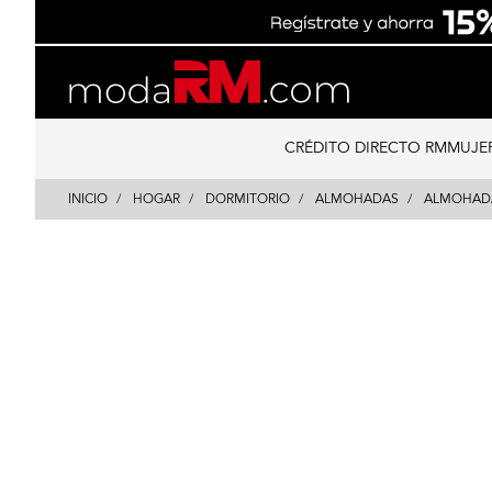
Skip
Skip
to
to
content
navigation
CRÉDITO DIRECTO RM
MUJE
INICIO
HOGAR
DORMITORIO
ALMOHADAS
ALMOHAD