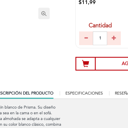
$11,99
Cantidad
AG
RRENT
SCRIPCIÓN DEL PRODUCTO
ESPECIFICACIONES
RESEÑ
B:
jín blanco de Prisma. Su diseño
a sea en la cama o en el sofá.
ta almohada se adapta a cualquier
 su color blanco clásico, combina