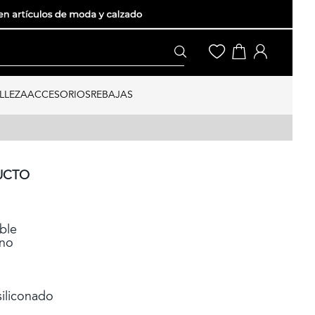
LLEZA
ACCESORIOS
REBAJAS
UCTO
ble
zno
iliconado