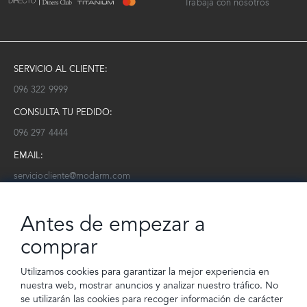
Trabaja con nosotros
SERVICIO AL CLIENTE:
096 322 9999
CONSULTA TU PEDIDO:
096 297 4444
EMAIL:
serviciocliente@modarm.com
NEWSLETTER:
Antes de empezar a
Conoce toda la información sobre últimas colecciones, eventos y
ofertas.
comprar
Subscríbete a nuestro newsletter
Utilizamos cookies para garantizar la mejor experiencia en
nuestra web, mostrar anuncios y analizar nuestro tráfico. No
SUSCRIBIRSE
se utilizarán las cookies para recoger información de carácter