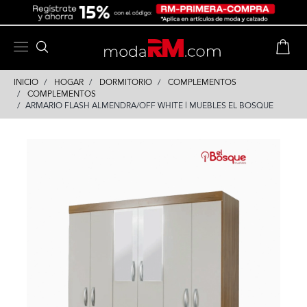
Skip
Skip
to
to
content
navigation
INICIO
HOGAR
DORMITORIO
COMPLEMENTOS
COMPLEMENTOS
ARMARIO FLASH ALMENDRA/OFF WHITE | MUEBLES EL BOSQUE