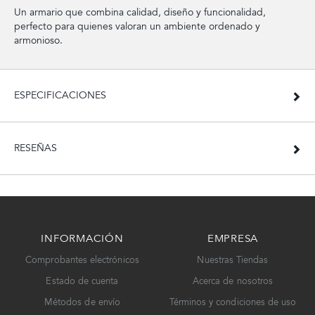
Un armario que combina calidad, diseño y funcionalidad,
perfecto para quienes valoran un ambiente ordenado y
armonioso.
ESPECIFICACIONES
RESEÑAS
INFORMACIÓN
EMPRESA
Comprobantes electrónicos
Nuestras Tiendas
Estado de cuenta
Acerca de nosotros
Métodos de envío
Términos y condiciones de uso