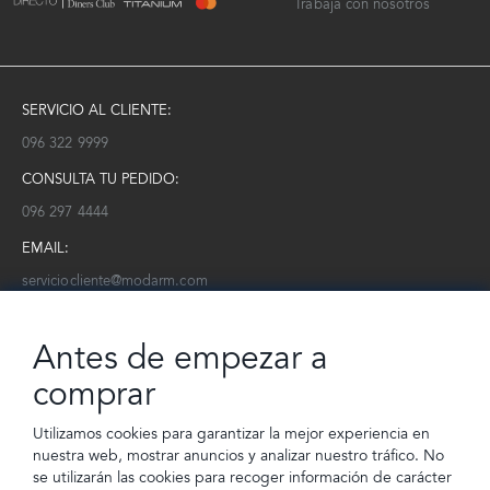
Trabaja con nosotros
SERVICIO AL CLIENTE:
096 322 9999
CONSULTA TU PEDIDO:
096 297 4444
EMAIL:
serviciocliente@modarm.com
NEWSLETTER:
Antes de empezar a
Conoce toda la información sobre últimas colecciones, eventos y
ofertas.
comprar
Subscríbete a nuestro newsletter
Utilizamos cookies para garantizar la mejor experiencia en
nuestra web, mostrar anuncios y analizar nuestro tráfico. No
SUSCRIBIRSE
se utilizarán las cookies para recoger información de carácter