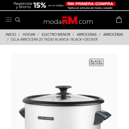
Skip
Skip
to
to
content
navigation
INICIO
HOGAR
ELECTRO MENOR
ARROCERAS
ARROCERAS
OLLA ARROCERA 20 TAZAS BLANCA | BLACK+DECKER