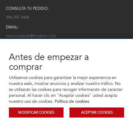
CONSULTA TU PEDIDO:
096 297 4444
EMAIL:
serviciocliente@modarm.com
NEWSLETTER:
Antes de empezar a
Conoce toda la información sobre últimas colecciones, eventos y
ofertas.
comprar
Subscríbete a nuestro newsletter
Utilizamos cookies para garantizar la mejor experiencia en
nuestra web, mostrar anuncios y analizar nuestro tráfico. No
SUSCRIBIRSE
se utilizarán las cookies para recoger información de carácter
personal. Al hacer clic en "Aceptar cookies" usted acepta
nuestro uso de cookies.
Política de cookies
MODIFICAR COOKIES
ACEPTAR COOKIES
© 2023 TIENDEC S.A | Todos los derechos reservados