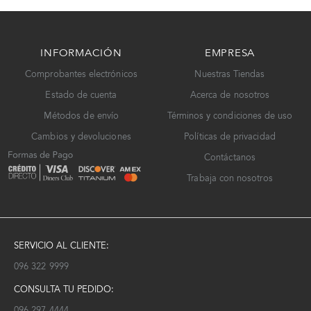
INFORMACIÓN
EMPRESA
Comprobantes electrónicos
Nuestras Tiendas
Estado de cuenta
Acerca de nosotros
Métodos de envío
Términos y condiciones de uso
Cambios y devoluciones
Políticas de privacidad
Contáctanos
Trabaja con nosotros
SERVICIO AL CLIENTE:
096 322 9999
CONSULTA TU PEDIDO:
096 297 4444