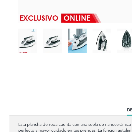
CU
DE
TA
Esta plancha de ropa cuenta con una suela de nanocerámica
perfecto y mayor cuidado en tus prendas. La función autolimpi