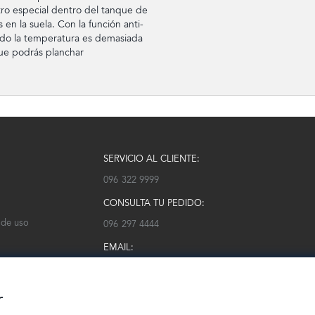
ltro especial dentro del tanque de
en la suela. Con la función anti-
ndo la temperatura es demasiada
que podrás planchar
SERVICIO AL CLIENTE:
096 322 9999
CONSULTA TU PEDIDO:
 de uso
096 297 4444
EMAIL:
serviciocliente@modarm.com
r