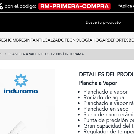
RES
HOMBRES
INFANTIL
CALZADO
TECNOLOGÍA
HOGAR
DEPORTES
BE
AS
PLANCHA A VAPOR PLUS 1200W | INDURAMA
DETALLES DEL PROD
Plancha a Vapor
Planchado a vapor
Rociado de agua
Planchado a vapor rá
Planchado en seco
Suela de nanocerámi
Punta de precisión p
Gran capacidad del 
Regulador de tempera