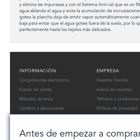
y elimina las impurezas y con el Sistema Anti-cal que es un fi
agua ablanda el agua y evita la acumulación de incrustaciones 
goteo la plancha deja de emitir vapor automáticamente cua
baja para evitar que el agua gotee fuera de la suela, por lo 
perfectamente hasta los tejidos más delicados.
INFORMACIÓN
EMPRESA
Comprobantes electrónicos
Nuestras Tiendas
Estado de cuenta
Acerca de nosotros
Métodos de envío
Términos y condiciones
Cambios y devoluciones
Políticas de privacidad
Contáctanos
Trabaja con nosotros
Antes de empezar a compra