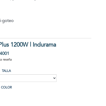
o
ti-goteo
Plus 1200W | Indurama
4001
na reseña
TALLA
COLOR