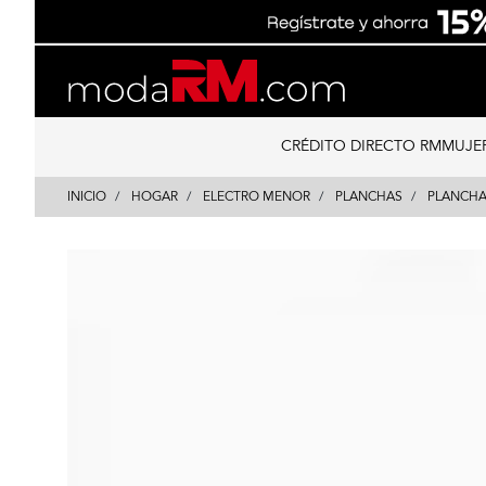
Skip
Skip
to
to
content
navigation
CRÉDITO DIRECTO RM
MUJE
INICIO
HOGAR
ELECTRO MENOR
PLANCHAS
PLANCH