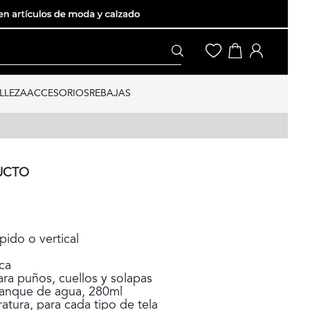
LLEZA
ACCESORIOS
REBAJAS
UCTO
pido o vertical
ca
ara puños, cuellos y solapas
tanque de agua, 280ml
tura, para cada tipo de tela