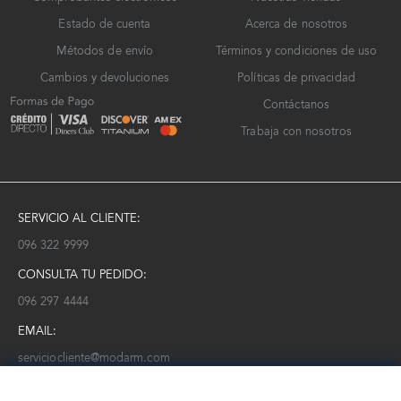
Estado de cuenta
Acerca de nosotros
Métodos de envío
Términos y condiciones de uso
Cambios y devoluciones
Políticas de privacidad
Contáctanos
Trabaja con nosotros
SERVICIO AL CLIENTE:
096 322 9999
CONSULTA TU PEDIDO:
096 297 4444
EMAIL:
serviciocliente@modarm.com
NEWSLETTER: