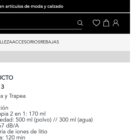
LLEZA
ACCESORIOS
REBAJAS
UCTO
 3
ra y Trapea
ción
pia 2 en 1: 170 ml
edad: 500 ml (polvo) // 300 ml (agua)
 67 dB/A
ía de iones de litio
ía: 120 min