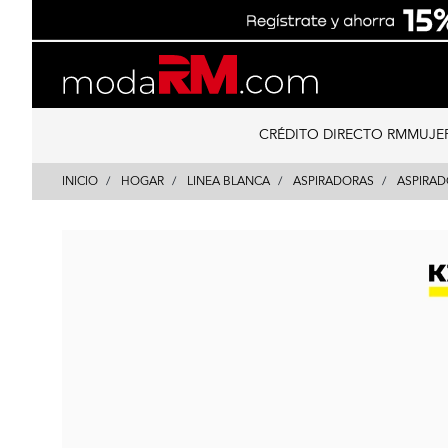
Skip
Skip
to
to
content
navigation
CRÉDITO DIRECTO RM
MUJE
INICIO
HOGAR
LINEA BLANCA
ASPIRADORAS
ASPIRA