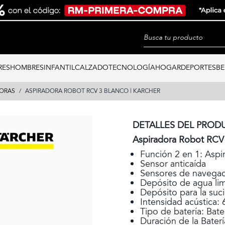
RES
HOMBRES
INFANTIL
CALZADO
TECNOLOGÍA
HOGAR
DEPORTES
BE
DORAS
ASPIRADORA ROBOT RCV 3 BLANCO | KARCHER
DETALLES DEL PROD
Aspiradora Robot RCV
Función 2 en 1: Aspi
Sensor anticaída
Sensores de navega
Depósito de agua lim
Depósito para la suci
Intensidad acústica:
Tipo de batería: Bater
Duración de la Bater