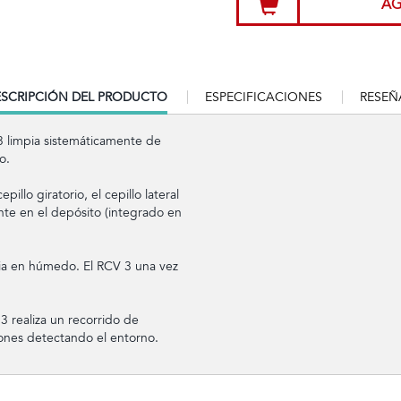
AG
RRENT
SCRIPCIÓN DEL PRODUCTO
ESPECIFICACIONES
RESEÑ
B:
3 limpia sistemáticamente de
o.
llo giratorio, el cepillo lateral
ente en el depósito (integrado en
pia en húmedo. El RCV 3 una vez
3 realiza un recorrido de
ones detectando el entorno.