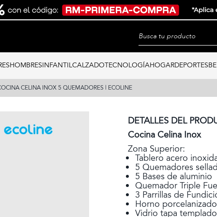
RES
HOMBRES
INFANTIL
CALZADO
TECNOLOGÍA
HOGAR
DEPORTES
BE
COCINA CELINA INOX 5 QUEMADORES | ECOLINE
DETALLES DEL PROD
Cocina Celina Inox
Zona Superior:
Tablero acero inoxid
5 Quemadores sella
5 Bases de aluminio
Quemador Triple Fu
3 Parrillas de Fundic
Horno porcelanizado
Vidrio tapa templado