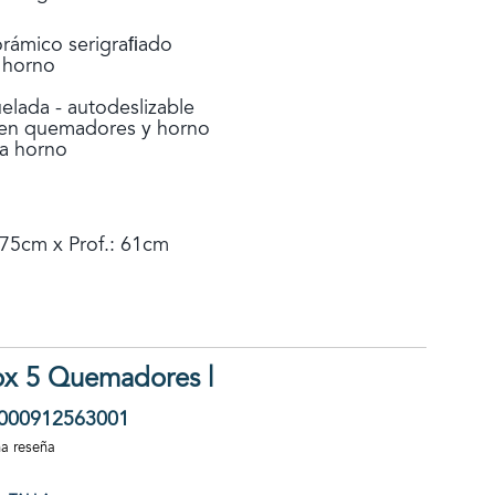
orámico serigraﬁado
a horno
uelada - autodeslizable
 en quemadores y horno
ta horno
 75cm x Prof.: 61cm
ox 5 Quemadores |
000912563001
na reseña