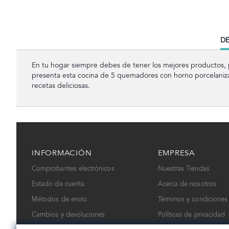
CU
DE
TA
En tu hogar siempre debes de tener los mejores productos, 
presenta esta cocina de 5 quemadores con horno porcelaniza
recetas deliciosas.
INFORMACIÓN
EMPRESA
Comprobantes electrónicos
Nuestras Tiendas
Estado de cuenta
Acerca de nosotros
Métodos de envío
Términos y condiciones
Cambios y devoluciones
Políticas de privacidad