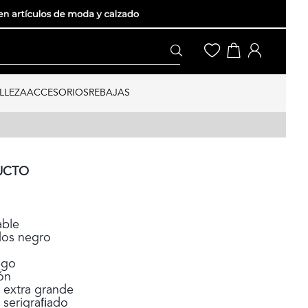
LLEZA
ACCESORIOS
REBAJAS
UCTO
able
dos negro
ego
ión
 extra grande
 serigraﬁado