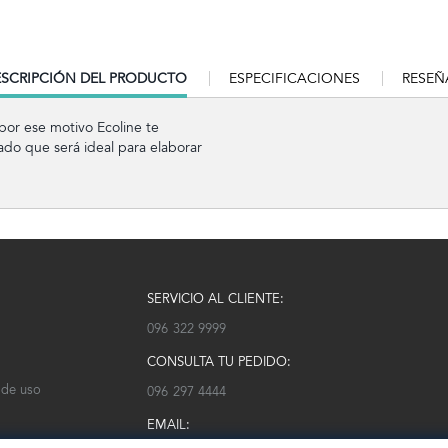
RRENT
SCRIPCIÓN DEL PRODUCTO
ESPECIFICACIONES
RESEÑ
B:
por ese motivo Ecoline te
do que será ideal para elaborar
SERVICIO AL CLIENTE:
096 322 9999
CONSULTA TU PEDIDO:
 de uso
096 297 4444
EMAIL: