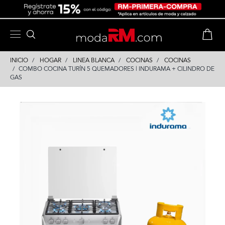
Skip
Skip
to
to
content
navigation
INICIO
HOGAR
LINEA BLANCA
COCINAS
COCINAS
COMBO COCINA TURÍN 5 QUEMADORES | INDURAMA + CILINDRO DE
GAS