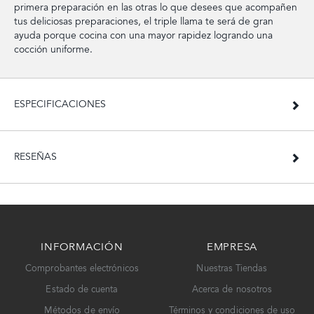
primera preparación en las otras lo que desees que acompañen
tus deliciosas preparaciones, el triple llama te será de gran
ayuda porque cocina con una mayor rapidez logrando una
cocción uniforme.
ESPECIFICACIONES
RESEÑAS
INFORMACIÓN
EMPRESA
Comprobantes electrónicos
Nuestras Tiendas
Estado de cuenta
Acerca de nosotros
Métodos de envío
Términos y condiciones de uso