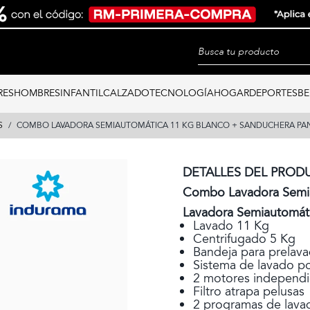
RES
HOMBRES
INFANTIL
CALZADO
TECNOLOGÍA
HOGAR
DEPORTES
BE
S
COMBO LAVADORA SEMIAUTOMÁTICA 11 KG BLANCO + SANDUCHERA PANI
DETALLES DEL PROD
Combo Lavadora Semia
Lavadora Semiautomát
Lavado 11 Kg
Centrifugado 5 Kg
Bandeja para prelavad
Sistema de lavado po
2 motores independi
Filtro atrapa pelusas
2 programas de lava