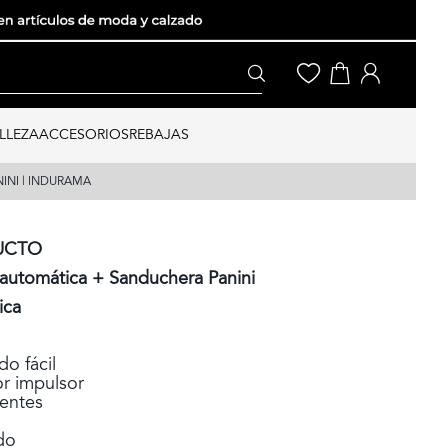
LLEZA
ACCESORIOS
REBAJAS
NI | INDURAMA
UCTO
utomática + Sanduchera Panini
ica
o fácil
r impulsor
entes
do