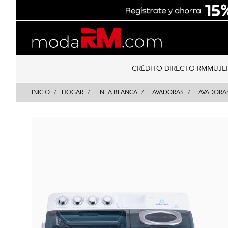
Skip
Skip
to
to
content
navigation
CRÉDITO DIRECTO RM
MUJE
INICIO
HOGAR
LINEA BLANCA
LAVADORAS
LAVADORA