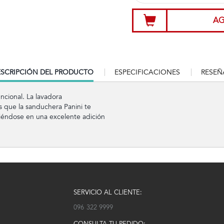
AG
RRENT
SCRIPCIÓN DEL PRODUCTO
ESPECIFICACIONES
RESEÑ
B:
ncional. La lavadora
s que la sanduchera Panini te
rtiéndose en una excelente adición
SERVICIO AL CLIENTE:
096 322 9999
CONSULTA TU PEDIDO: