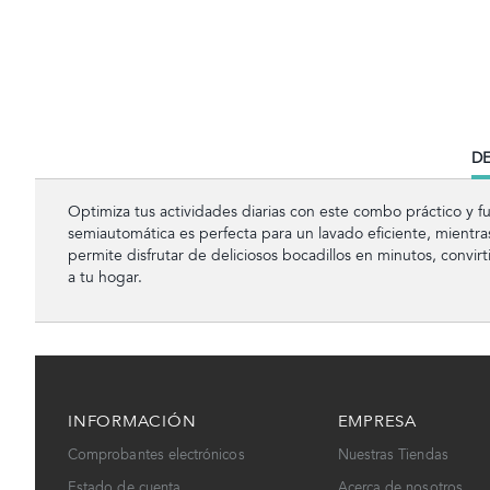
CU
DE
TA
Optimiza tus actividades diarias con este combo práctico y fu
semiautomática es perfecta para un lavado eficiente, mientra
permite disfrutar de deliciosos bocadillos en minutos, convi
a tu hogar.
INFORMACIÓN
EMPRESA
Comprobantes electrónicos
Nuestras Tiendas
Estado de cuenta
Acerca de nosotros