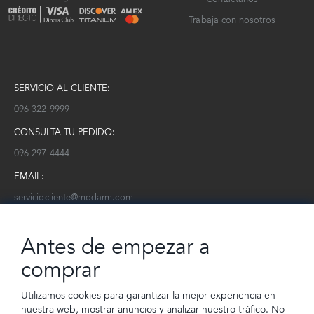
Trabaja con nosotros
SERVICIO AL CLIENTE:
096 322 9999
CONSULTA TU PEDIDO:
096 297 4444
EMAIL:
serviciocliente@modarm.com
NEWSLETTER:
Antes de empezar a
Conoce toda la información sobre últimas colecciones, eventos y
ofertas.
comprar
Subscríbete a nuestro newsletter
Utilizamos cookies para garantizar la mejor experiencia en
nuestra web, mostrar anuncios y analizar nuestro tráfico. No
SUSCRIBIRSE