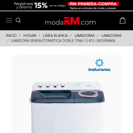
Skip
Skip
to
to
content
navigation
INICIO
HOGAR
LINEA BLANCA
LAVADORAS
LAVADORAS
LAVADORA SEMIAUTOMÁTICA DOBLE TINA 13 KG | INDURAMA