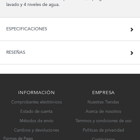
lavado y 4 niveles de agua.
ESPECIFICACIONES
RESEÑAS
INFORMACIÓN
EMPRESA
Comprobantes electrónicos
Nuestras Tiendas
Estado de cuenta
Acerca de nosotros
Métodos de envío
Términos y condiciones de uso
Cambios y devoluciones
Políticas de privacidad
Contáctanos