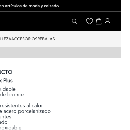
LLEZA
ACCESORIOS
REBAJAS
UCTO
x Plus
xidable
 de bronce
 resistentes al calor
 de acero porcelanizado
antes
lado
noxidable