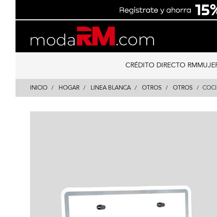
Skip
Skip
to
to
content
navigation
CRÉDITO DIRECTO RM
MUJE
INICIO
HOGAR
LINEA BLANCA
OTROS
OTROS
COCI