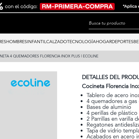
RES
HOMBRES
INFANTIL
CALZADO
TECNOLOGÍA
HOGAR
DEPORTES
BE
NETA 4 QUEMADORES FLORENCIA INOX PLUS | ECOLINE
DETALLES DEL PROD
Cocineta Florencia Ino
Tablero de acero ino
4 quemadores a gas
Bases de aluminio
4 perillas de plástico
2 Parrillas en varilla
Regatones antidesliz
Tapa de vidrio temp
Acabados en acero i