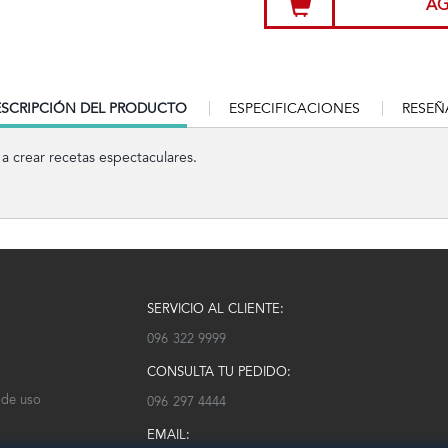
AG
RRENT
SCRIPCIÓN DEL PRODUCTO
ESPECIFICACIONES
RESEÑ
B:
a crear recetas espectaculares.
SERVICIO AL CLIENTE:
096 322 9999
CONSULTA TU PEDIDO:
 de uso
096 297 4444
EMAIL: