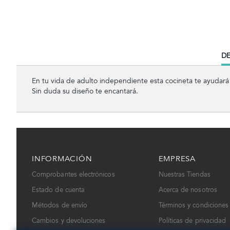
CU
DE
TA
En tu vida de adulto independiente esta cocineta te ayudará 
Sin duda su diseño te encantará.
INFORMACIÓN
EMPRESA
Comprobantes electrónicos
Nuestras Tiendas
Estado de cuenta
Acerca de nosotros
Métodos de envío
Términos y condiciones
Cambios y devoluciones
Políticas de privacidad