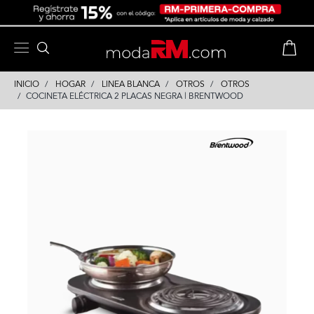
Skip
Skip
to
to
content
navigation
INICIO
HOGAR
LINEA BLANCA
OTROS
OTROS
COCINETA ELÉCTRICA 2 PLACAS NEGRA | BRENTWOOD