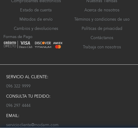
Comprobantes electrónicos
Nuestras Tiendas
Estado de cuenta
Acerca de nosotros
Métodos de envío
Términos y condiciones de uso
Cambios y devoluciones
Políticas de privacidad
Contáctanos
Trabaja con nosotros
SERVICIO AL CLIENTE:
096 322 9999
CONSULTA TU PEDIDO:
096 297 4444
EMAIL:
serviciocliente@modarm.com
NEWSLETTER: