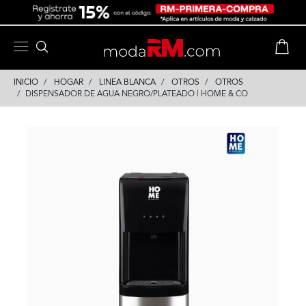
Skip
Skip
to
to
content
navigation
INICIO
HOGAR
LINEA BLANCA
OTROS
OTROS
DISPENSADOR DE AGUA NEGRO/PLATEADO | HOME & CO