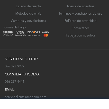
Estado de cuenta
Acerca de nosotros
Métodos de envío
Términos y condiciones de uso
Cambios y devoluciones
Políticas de privacidad
Contáctanos
Trabaja con nosotros
SERVICIO AL CLIENTE:
096 322 9999
CONSULTA TU PEDIDO:
096 297 4444
EMAIL:
serviciocliente@modarm.com
NEWSLETTER: