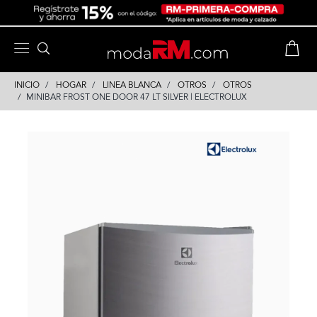
Skip
Skip
to
to
content
navigation
INICIO
HOGAR
LINEA BLANCA
OTROS
OTROS
MINIBAR FROST ONE DOOR 47 LT SILVER | ELECTROLUX