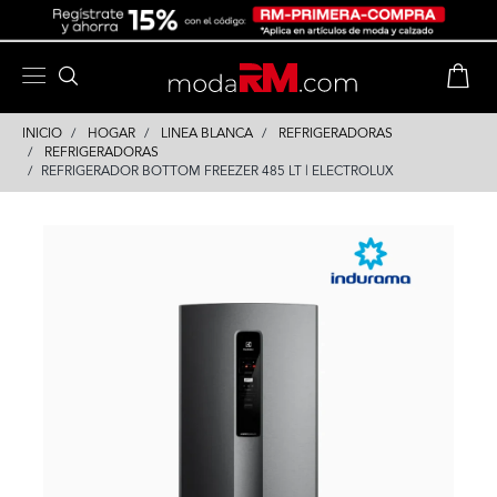
Skip
Skip
to
to
content
navigation
INICIO
HOGAR
LINEA BLANCA
REFRIGERADORAS
REFRIGERADORAS
REFRIGERADOR BOTTOM FREEZER 485 LT | ELECTROLUX