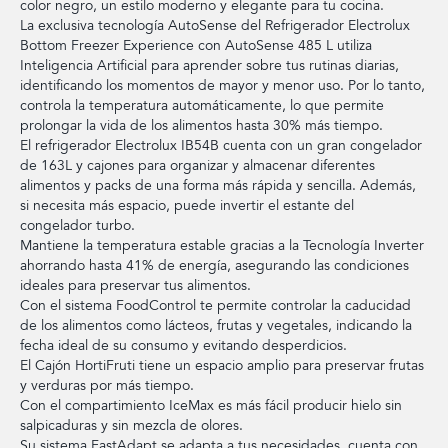
color negro, un estilo moderno y elegante para tu cocina.
La exclusiva tecnología AutoSense del Refrigerador Electrolux
Bottom Freezer Experience con AutoSense 485 L utiliza
Inteligencia Artificial para aprender sobre tus rutinas diarias,
identificando los momentos de mayor y menor uso. Por lo tanto,
controla la temperatura automáticamente, lo que permite
prolongar la vida de los alimentos hasta 30% más tiempo.
El refrigerador Electrolux IB54B cuenta con un gran congelador
de 163L y cajones para organizar y almacenar diferentes
alimentos y packs de una forma más rápida y sencilla. Además,
si necesita más espacio, puede invertir el estante del
congelador turbo.
Mantiene la temperatura estable gracias a la Tecnología Inverter
ahorrando hasta 41% de energía, asegurando las condiciones
ideales para preservar tus alimentos.
Con el sistema FoodControl te permite controlar la caducidad
de los alimentos como lácteos, frutas y vegetales, indicando la
fecha ideal de su consumo y evitando desperdicios.
El Cajón HortiFruti tiene un espacio amplio para preservar frutas
y verduras por más tiempo.
Con el compartimiento IceMax es más fácil producir hielo sin
salpicaduras y sin mezcla de olores.
Su sistema FastAdapt se adapta a tus necesidades, cuenta con