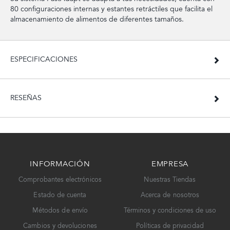
80 configuraciones internas y estantes retráctiles que facilita el
almacenamiento de alimentos de diferentes tamaños.
ESPECIFICACIONES
RESEÑAS
INFORMACIÓN
EMPRESA
Comprobantes electrónicos
Nuestras Tiendas
Estado de cuenta
Acerca de nosotros
Métodos de envío
Términos y condiciones de uso
Cambios y devoluciones
Políticas de privacidad