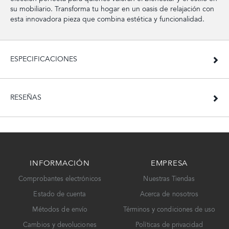
su mobiliario. Transforma tu hogar en un oasis de relajación con
esta innovadora pieza que combina estética y funcionalidad.
ESPECIFICACIONES
RESEÑAS
INFORMACIÓN
EMPRESA
Comprobantes electrónicos
Nuestras Tiendas
Estado de cuenta
Acerca de nosotros
Métodos de envío
Términos y condiciones de uso
Cambios y devoluciones
Políticas de privacidad