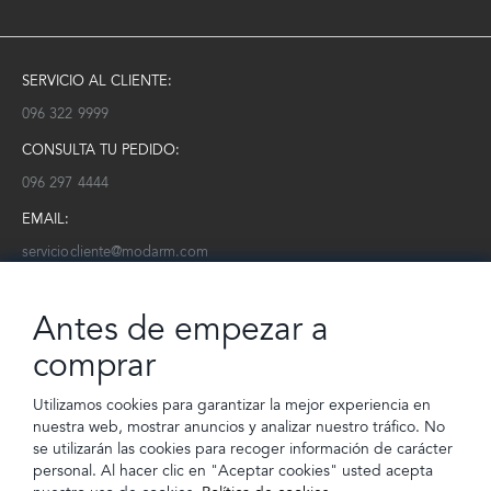
SERVICIO AL CLIENTE:
096 322 9999
CONSULTA TU PEDIDO:
096 297 4444
EMAIL:
serviciocliente@modarm.com
NEWSLETTER:
Antes de empezar a
Conoce toda la información sobre últimas colecciones, eventos y
ofertas.
comprar
Subscríbete a nuestro newsletter
Utilizamos cookies para garantizar la mejor experiencia en
nuestra web, mostrar anuncios y analizar nuestro tráfico. No
SUSCRIBIRSE
se utilizarán las cookies para recoger información de carácter
personal. Al hacer clic en "Aceptar cookies" usted acepta