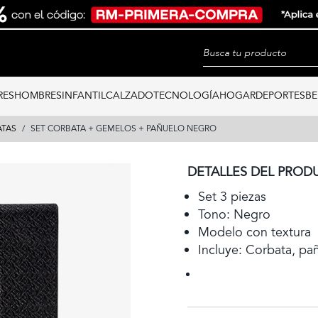
RES
HOMBRES
INFANTIL
CALZADO
TECNOLOGÍA
HOGAR
DEPORTES
BE
ATAS
SET CORBATA + GEMELOS + PAÑUELO NEGRO
DETALLES DEL PROD
Set 3 piezas
Tono: Negro
Modelo con textura
Incluye: Corbata, pa