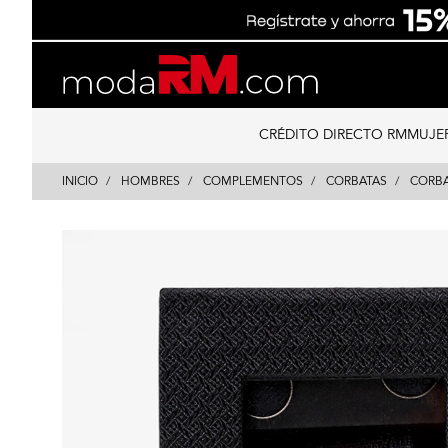
Skip
Skip
to
to
content
navigation
CRÉDITO DIRECTO RM
MUJE
INICIO
HOMBRES
COMPLEMENTOS
CORBATAS
CORB