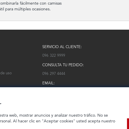
combinarla fácilmente con camisas
til para múltiples ocasiones.
SERVICIO AL CLIENTE:
096 322 9999
CONSULTA TU PEDIDO:
 de uso
096 297 4444
EMAIL:
serviciocliente@modarm.com
r
estra web, mostrar anuncios y analizar nuestro tráfico. No se
ersonal. Al hacer clic en "Aceptar cookies" usted acepta nuestro
© 2023 TIENDEC S.A | Todos los derechos reservados