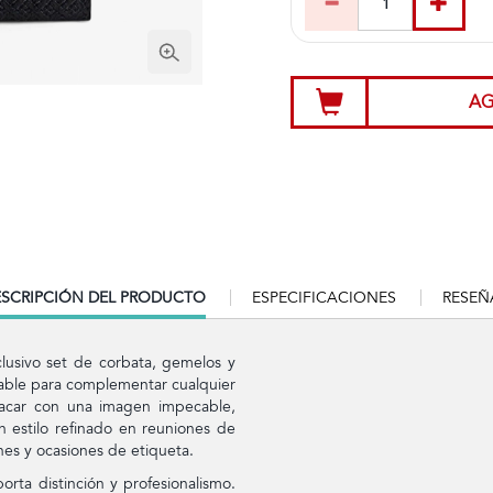
AG
RRENT
SCRIPCIÓN DEL PRODUCTO
ESPECIFICACIONES
RESEÑ
B:
clusivo set de corbata, gemelos y
sable para complementar cualquier
acar con una imagen impecable,
n estilo refinado en reuniones de
es y ocasiones de etiqueta.
rta distinción y profesionalismo.