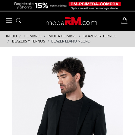
Skip
Skip
to
to
content
navigation
INICIO
HOMBRES
MODA HOMBRE
BLAZERS Y TERNOS
BLAZERS Y TERNOS
BLAZER LLANO NEGRO