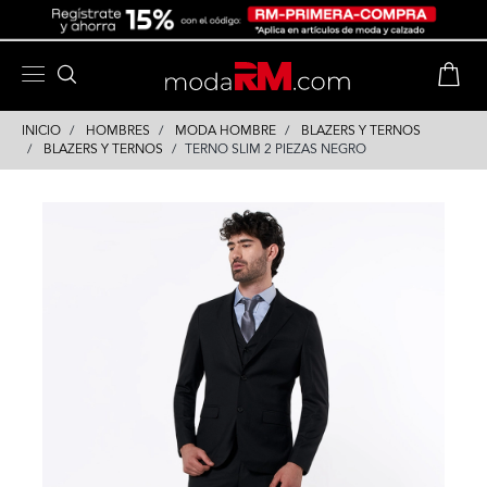
Skip
Skip
to
to
content
navigation
INICIO
HOMBRES
MODA HOMBRE
BLAZERS Y TERNOS
BLAZERS Y TERNOS
TERNO SLIM 2 PIEZAS NEGRO