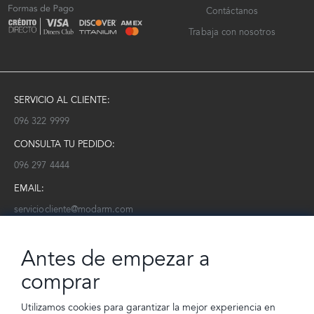
Contáctanos
Trabaja con nosotros
SERVICIO AL CLIENTE:
096 322 9999
CONSULTA TU PEDIDO:
096 297 4444
EMAIL:
serviciocliente@modarm.com
NEWSLETTER:
Antes de empezar a
Conoce toda la información sobre últimas colecciones, eventos y
ofertas.
comprar
Subscríbete a nuestro newsletter
Utilizamos cookies para garantizar la mejor experiencia en