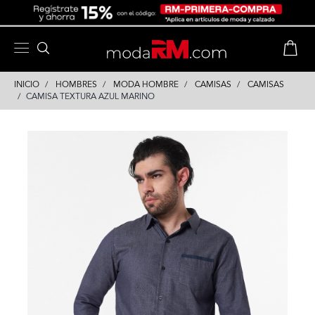
Skip
Skip
to
to
content
navigation
INICIO
HOMBRES
MODA HOMBRE
CAMISAS
CAMISAS
CAMISA TEXTURA AZUL MARINO