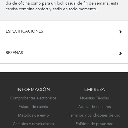
día de oficina como para un look casual de fin de semana, esta
camisa combina confort y estilo en todo momento.
ESPECIFICACIONES
RESEÑAS
INFORMACIÓN
EMPRESA
Comprobantes electrónicos
Nuestras Tiendas
Estado de cuenta
Acerca de nosotros
Métodos de envío
Términos y condiciones de uso
Cambios y devoluciones
Políticas de privacidad