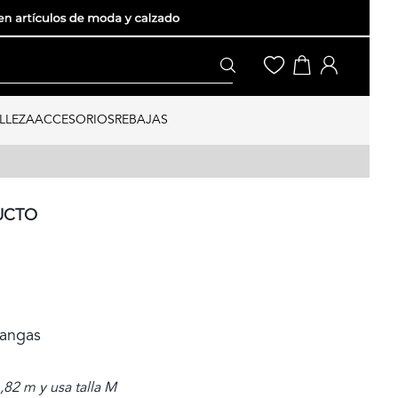
LLEZA
ACCESORIOS
REBAJAS
UCTO
mangas
82 m y usa talla M