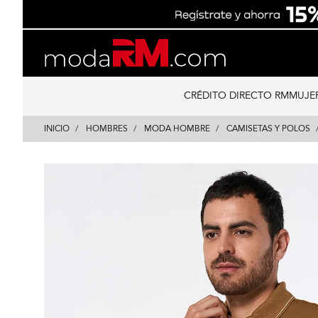
Skip
Skip
to
to
content
navigation
CRÉDITO DIRECTO RM
MUJE
INICIO
HOMBRES
MODA HOMBRE
CAMISETAS Y POLOS