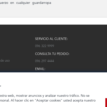
fuerzo en cualquier guardarropa
SERVICIO AL CLIENTE:
096 322 9999
CONSULTA TU PEDIDO:
 de uso
096 297 4444
EMAIL:
serviciocliente@modarm.com
r
estra web, mostrar anuncios y analizar nuestro tráfico. No se
ersonal. Al hacer clic en "Aceptar cookies" usted acepta nuestro
© 2023 TIENDEC S.A | Todos los derechos reservados