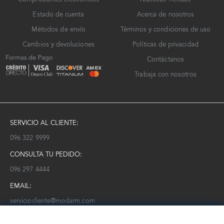
Estado de cuenta
Acerca de nosotros
Métodos de envío
Términos y condiciones de uso
Cambios y devoluciones
Políticas de privacidad
Contáctanos
Trabaja con nosotros
SERVICIO AL CLIENTE:
096 322 9999
CONSULTA TU PEDIDO:
096 297 4444
EMAIL:
serviciocliente@modarm.com
NEWSLETTER: