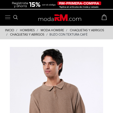
Skip
Skip
to
to
content
navigation
INICIO
HOMBRES
MODA HOMBRE
CHAQUETAS Y ABRIGOS
CHAQUETAS Y ABRIGOS
BUZO CON TEXTURA CAFÉ