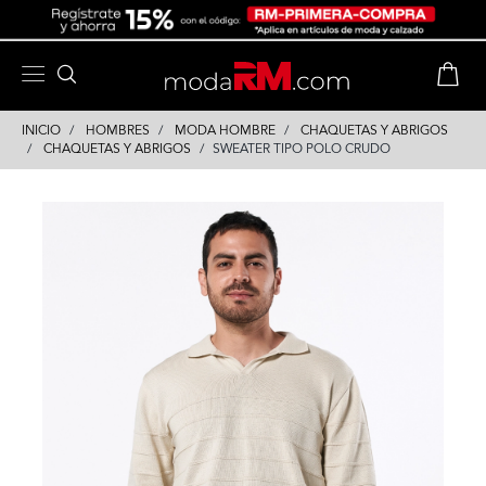
Skip
Skip
to
to
content
navigation
INICIO
HOMBRES
MODA HOMBRE
CHAQUETAS Y ABRIGOS
CHAQUETAS Y ABRIGOS
SWEATER TIPO POLO CRUDO