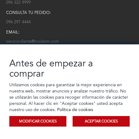
096 322 9999
CONSULTA TU PEDIDO:
096 297 4444
EMAIL:
serviciocliente@modarm.com
NEWSLETTER:
Antes de empezar a
Conoce toda la información sobre últimas colecciones, eventos y
ofertas.
comprar
Subscríbete a nuestro newsletter
Utilizamos cookies para garantizar la mejor experiencia en
nuestra web, mostrar anuncios y analizar nuestro tráfico. No
SUSCRIBIRSE
se utilizarán las cookies para recoger información de carácter
personal. Al hacer clic en "Aceptar cookies" usted acepta
nuestro uso de cookies.
Política de cookies
MODIFICAR COOKIES
ACEPTAR COOKIES
© 2023 TIENDEC S.A | Todos los derechos reservados