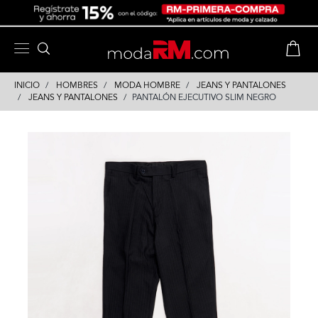
Skip
Skip
to
to
content
navigation
INICIO
HOMBRES
MODA HOMBRE
JEANS Y PANTALONES
JEANS Y PANTALONES
PANTALÓN EJECUTIVO SLIM NEGRO