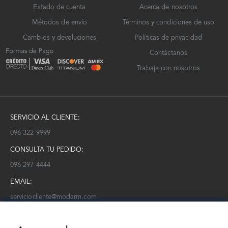
Estado de cuenta
Acerca de nosotros
Métodos de envío
Términos y condiciones de uso
Cambios y devoluciones
Políticas de privacidad
Contáctanos
Trabaja con nosotros
SERVICIO AL CLIENTE:
096 322 9999
CONSULTA TU PEDIDO:
096 297 4444
EMAIL:
serviciocliente@modarm.com
NEWSLETTER: