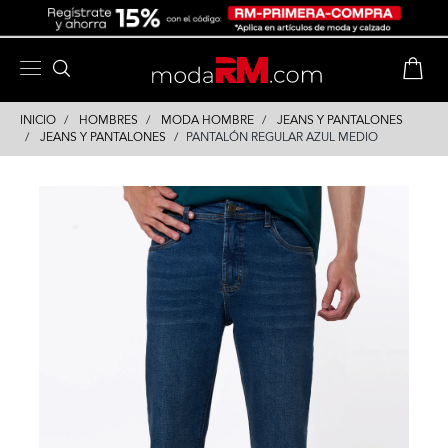
Skip
Skip
to
to
content
navigation
INICIO
HOMBRES
MODA HOMBRE
JEANS Y PANTALONES
JEANS Y PANTALONES
PANTALÓN REGULAR AZUL MEDIO