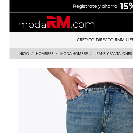
Skip
Skip
to
to
content
navigation
CRÉDITO DIRECTO RM
MUJE
INICIO
HOMBRES
MODA HOMBRE
JEANS Y PANTALONES