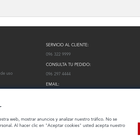
SERVICIO AL CLIENTE:
096 322 9999
CONSULTA TU PEDIDO:
 de uso
096 297 4444
EMAIL:
serviciocliente@modarm.com
r
estra web, mostrar anuncios y analizar nuestro tráfico. No se
ersonal. Al hacer clic en "Aceptar cookies" usted acepta nuestro
© 2023 TIENDEC S.A | Todos los derechos reservados