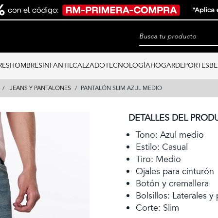
RES
HOMBRES
INFANTIL
CALZADO
TECNOLOGÍA
HOGAR
DEPORTES
BE
JEANS Y PANTALONES
PANTALÓN SLIM AZUL MEDIO
DETALLES DEL PROD
Tono: Azul medio
Estilo: Casual
Tiro: Medio
Ojales para cinturón
Botón y cremallera
Bolsillos: Laterales y
Corte: Slim