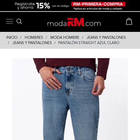
Skip
Skip
to
to
content
navigation
INICIO
HOMBRES
MODA HOMBRE
JEANS Y PANTALONES
JEANS Y PANTALONES
PANTALÓN STRAIGHT AZUL CLARO