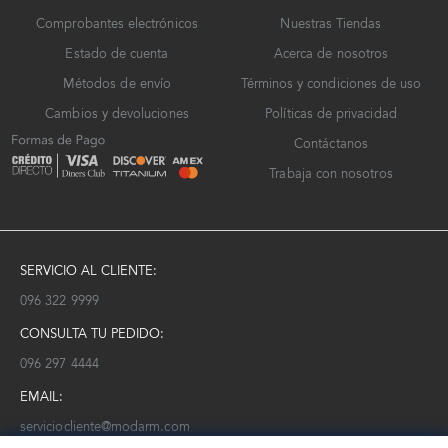
Comprobantes electrónicos
Nuestras Tiendas
Estado de cuenta
Acerca de nosotros
Métodos de envío
Términos y condiciones de uso
Cambios y devoluciones
Políticas de privacidad
Contáctanos
Trabaja con nosotros
SERVICIO AL CLIENTE:
096 322 9999
CONSULTA TU PEDIDO:
096 297 4444
EMAIL:
serviciocliente@modarm.com